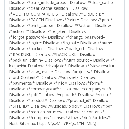
Disallow: /*bitrix_include_areas= Disallow: /*clear_cache=
Disallow: /*clear_cache_session= Disallow:
/*ADD_TO_COMPARE_LIST Disallow: /*ORDER_BY
Disallow: /*PAGEN Disallow: /*?print= Disallow: /*print*
Disallow: /*print_course= Disallow: /*?action= Disallow:
/*action=* Disallow: /*register= Disallow:
/*forgot_password= Disallow: /*change_password=
Disallow: /*login= Disallow: /*logout= Disallow: /*auth=
Disallow: /*backurl= Disallow: /*back_url= Disallow:
/*BACKURL= Disallow: /*BACK_URL= Disallow:
/*back_url_admin= Disallow: /*?utm_source= Disallow: /*?
bxajaxid= Disallow: /*bxajaxid* Disallow: /*?view_result=
Disallow: /*view_result* Disallow: /projects/* Disallow:
/Ford_Content/* Disallow: /*vdirsnet/ Disallow:
/*payments/* Disallow: /*info* Disallow: /*form/*
Disallow: /*company/staff/* Disallow: /*company/staff
Disallow: /*.pdf Disallow: /*upload/* Disallow: /*route*
Disallow: /*product* Disallow: /*product_id* Disallow:
/*SITE_ID* Disallow: /*/upload/iblock/* Disallow: /*.pdf
Disallow: /*/content/articles/ Disallow: /*/content/*
Disallow: /*/company/licenses/ Allow: /*/info/articles/*
Host:
Sitemap: https://
";s:4:"TYPE";s:4:"HTML";}