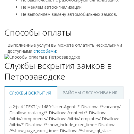
Не меняем автосигнализации;
Не выполняем замену автомобильных замков.
Способы оплаты
Выполненные услуги вы можете оплатить несколькими
доступными
способами
:
Службы вскрытия замков в
Петрозаводске
РАЙОНЫ ОБСЛУЖИВАНИЯ
СЛУЖБЫ ВСКРЫТИЯ
a:2:{s:4:"TEXT";s:1489:"User-Agent: * Disallow: /*vacancy/
Disallow: /catalog/* Disallow: /content/* Disallow:
/bitrix/components/ Disallow: /bitrix/templates/ Disallow:
/bitrix/* Disallow: /*show_include_exec_time= Disallow:
/*show_page_exec_time= Disallow: /*show_sql_stat=